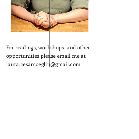
For readings, workshops, and other
opportunities please email me at
laura.cesarcoeglin@gmail.com
Para eventos, talleres y otras
oportunidades, por favor
contactarme al correo
laura.cesarcoeglin@gmail.com
Contact me at